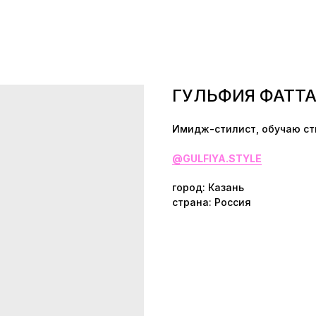
ГУЛЬФИЯ ФАТТ
Имидж-стилист, обучаю сти
@
GULFIYA.STYLE
город: Казань
страна: Россия